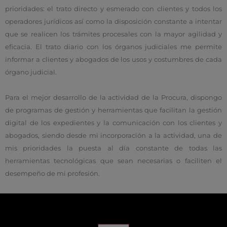
prioridades: el trato directo y esmerado con clientes y todos los
operadores jurídicos así como la disposición constante a intentar
que se realicen los trámites procesales con la mayor agilidad y
eficacia. El trato diario con los órganos judiciales me permite
informar a clientes y abogados de los usos y costumbres de cada
órgano judicial.
Para el mejor desarrollo de la actividad de la Procura, dispongo
de programas de gestión y herramientas que facilitan la gestión
digital de los expedientes y la comunicación con los clientes y
abogados, siendo desde mi incorporación a la actividad, una de
mis prioridades la puesta al día constante de todas las
herramientas tecnológicas que sean necesarias o faciliten el
desempeño de mi profesión.