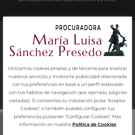
Práticas Legales
Utilizamos cookies propias y de terceros para analizar
nuestros servicios y mostrarte publicidad relacionada
Transparencia, confidencialidad y compromiso, con el objetivo
con tus preferencias en base a un perfil elaborado
de agilizar los trámites procesales.
con tus hábitos de navegación (por ejemplo, páginas
visitadas). Si consientes su instalación pulsa "Aceptar
Cookies", o también puedes configurar tus
preferencias pulsando "Configurar Cookies". Más
información en nuestra
Política de Cookies