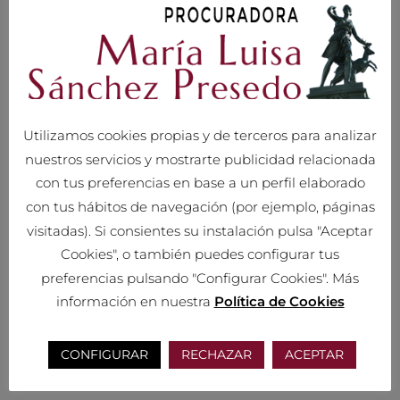
territorio norteamericano, encontrándose adheridos al Privacy
Shield.
5.- Derechos
Como interesado que nos ha proporcionado tus datos personales,
tienes pleno derecho a obtener confirmación sobre si en el
Utilizamos cookies propias y de terceros para analizar
responsable estamos tratando tus datos personales, y en concreto
nuestros servicios y mostrarte publicidad relacionada
estás facultado para ejercitar los siguientes derechos que la
con tus preferencias en base a un perfil elaborado
normativa en materia de protección de datos te reconoce,
con tus hábitos de navegación (por ejemplo, páginas
conforme a lo previsto en la misma:
visitadas). Si consientes su instalación pulsa "Aceptar
Derecho a revocar en cualquier momento el
Cookies", o también puedes configurar tus
consentimiento prestado.
preferencias pulsando "Configurar Cookies". Más
Derecho de ACCESO a tus datos personales
información en nuestra
Política de Cookies
Derecho de solicitar la RECTIFICACIÓN de los satos
inexactos
CONFIGURAR
RECHAZAR
ACEPTAR
Derecho de solicitar la SUPRESIÓN de tus datos, cuando,
entre otros motivos, los datos ya no sean necesarios para los