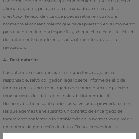
conforme, proceder a su aceptación mediante una clara acción
afirmativa, como por ejemplo el marcado de una casilla o
checkbox
. Te recordamos que puedes retirar en cualquier
momento el consentimiento que hayas prestado en su momento
para cualquier finalidad específica, sin que ello afecte a la licitud
del tratamiento basado en el consentimiento previo a su
revocación.
4.- Destinatarios
Los datos no se comunicarán a ningún tercero ajeno a el
responsable, salvo obligación legal o se te informe de ello de
forma expresa. Como encargados de tratamiento que pueden
tener acceso a los datos personales del interesado, el
Responsable tiene contratados los servicios de proveedores, con
las que además tiene suscrito un contrato de encargado de
tratamiento conforme a lo establecido en la normativa aplicable
en materia de protección de datos. Dichos proveedores se
encuentran ubicados en territorio de la Unión Europea o en